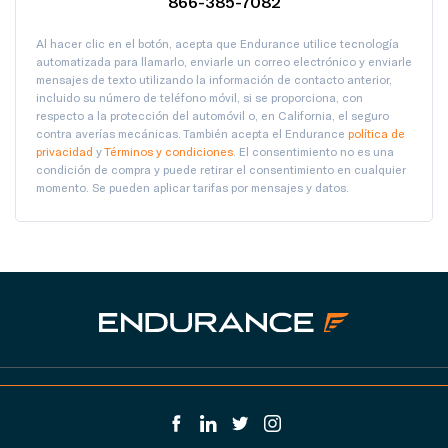
866-385-7082
Al hacer clic en el botón, acepta que Endurance utilice tecnología
automatizada para llamarlo, enviarle un correo electrónico y enviarle
mensajes de texto utilizando la información de contacto anterior,
incluido su número de teléfono móvil, si se proporciona, con
respecto a la protección del automóvil o, en California, el seguro
contra averías mecánicas. También acepta el Endurance
política de
privacidad
y
Términos y condiciones
. El consentimiento no es una
condición de compra y puede retirar el consentimiento en cualquier
momento. Se pueden aplicar tarifas por mensajes y datos.