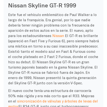
Nissan Skyline GT-R 1999
Este fue el vehículo emblemático de Paul Walker a lo
largo de la franquicia. Era genial, por lo que nadie
debería tener ningún problema con la frecuencia de
aparición de estos autos en la serie. El nuevo, apto
para los estadounidenses
Nissan
El GT-R es brillante
(apareció en Fast Five y Furious 6), pero siempre habrá
una mística en torno a su casi inaccesible predecesor.
Existió tanto el modelo azul en Fast & Furious como
el coche plateado en 2 Fast 2 Furious, donde el coche
hizo su debut. El Nissan Skyline GT-R es un gran
turismo japonés basado en la gama Nissan Skyline. El
Skyline GT-R nunca se fabricó fuera de Japón. En
enero de 1999, Nissan presentó la quinta generación
del Skyline GT-R junto con la versión V-Spec.
El nuevo coche tenía una estructura de carrocería
50% más rígida y era más corto que el R33. Mejoras
en el
sincronización de válvulas y árboles de levas del
motor
El R34 GT-R, junto con el turbocompresor