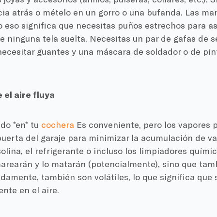
cia atrás o mételo en un gorro o una bufanda. Las ma
o eso significa que necesitas puños estrechos para a
 ninguna tela suelta. Necesitas un par de gafas de 
ecesitar guantes y una máscara de soldador o de pint
 el aire fluya
do *en* tu
cochera
Es conveniente, pero los vapores 
puerta del garaje para minimizar la acumulación de v
solina, el refrigerante o incluso los limpiadores quími
marearán y lo matarán (potencialmente), sino que tam
damente, también son volátiles, lo que significa que
nte en el aire.