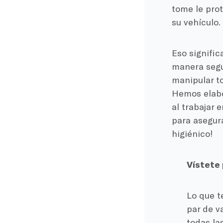
tome le prot
su vehículo.
Eso signifi
manera segur
manipular t
Hemos elabo
al trabajar 
para asegur
higiénico!
Vístete 
Lo que t
par de v
todas las