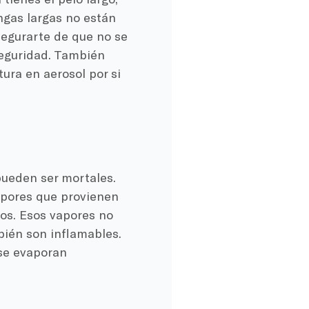
ngas largas no están
segurarte de que no se
seguridad. También
ura en aerosol por si
pueden ser mortales.
apores que provienen
cos. Esos vapores no
bién son inflamables.
 se evaporan