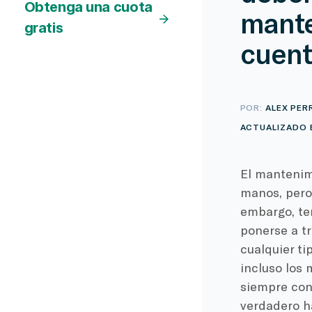
Obtenga una cuota
mante
gratis
cuen
POR:
ALEX PER
ACTUALIZADO E
El mantenim
manos, pero
embargo, te
ponerse a tr
cualquier ti
incluso los 
siempre con
verdadero h