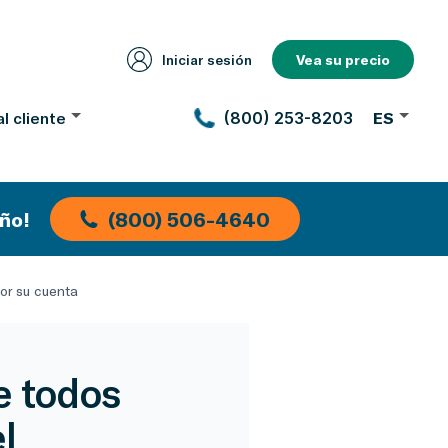
Iniciar sesión
Vea su precio
l cliente
(800) 253-8203
ES
ño!
(800) 506-4640
or su cuenta
e todos
l