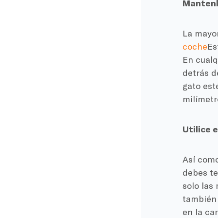
Mantenl
La mayor
coche
Es
En cualq
detrás d
gato est
milímetr
Utilice 
Así como
debes te
solo las
también 
en la ca