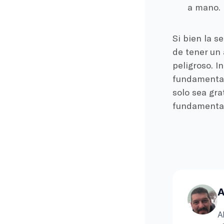
a mano.
Si bien la 
de tener un
peligroso. I
fundamental
solo sea gra
fundamental 
A
A