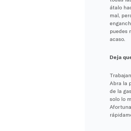
átalo ha
mal, per
enganche
puedes n
acaso.
Deja que
Trabajan
Abra la 
de la ga
solo lo 
Afortuna
rápidame