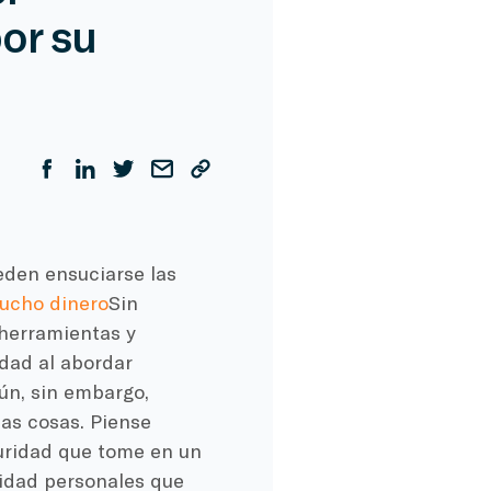
or su
eden ensuciarse las
ucho dinero
Sin
 herramientas y
idad al abordar
ún, sin embargo,
as cosas. Piense
uridad que tome en un
ridad personales que