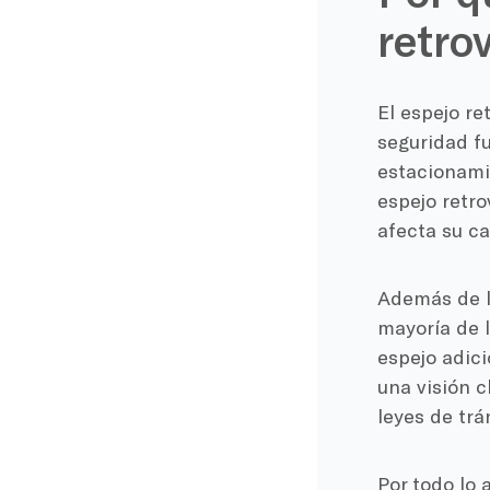
retrov
El espejo re
seguridad fu
estacionamie
espejo retro
afecta su ca
Además de l
mayoría de l
espejo adici
una visión c
leyes de trá
Por todo lo 