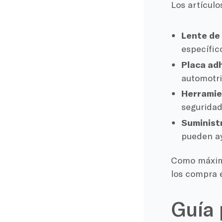
Los artículo
Lente de
específic
Placa ad
automotri
Herramie
seguridad 
Suministr
pueden ay
Como máximo
los compra e
Guía 