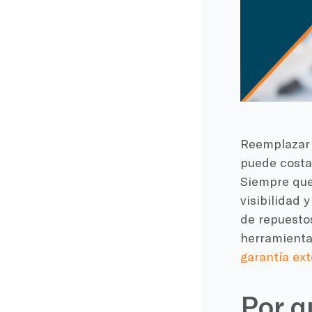
Reemplazar s
puede costar
Siempre que 
visibilidad 
de repuestos
herramientas
garantía ex
Por q