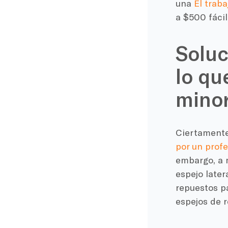
una
El trab
a $500 fáci
Soluc
lo qu
minor
Ciertamente
por un profe
embargo, a 
espejo later
repuestos p
espejos de r