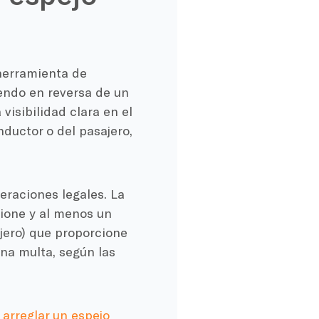
 herramienta de
endo en reversa de un
isibilidad clara en el
nductor o del pasajero,
raciones legales. La
cione y al menos un
ajero) que proporcione
 una multa, según las
 arreglar un espejo