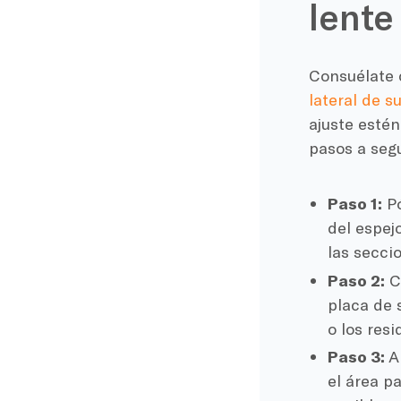
lente
Consuélate 
lateral de s
ajuste estén
pasos a segu
Paso 1:
Pó
del espej
las secci
Paso 2:
Co
placa de 
o los res
Paso 3:
An
el área p