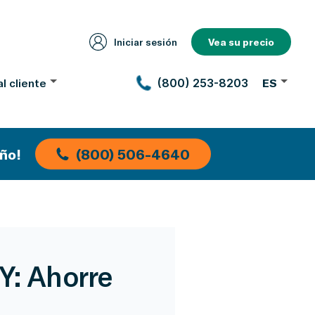
Iniciar sesión
Vea su precio
l cliente
(800) 253-8203
ES
ño!
(800) 506-4640
Y: Ahorre