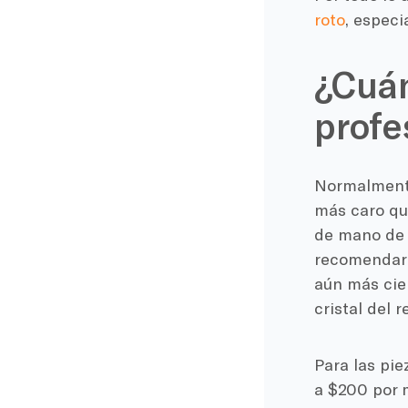
roto
, especi
¿Cuán
profe
Normalmente,
más caro qu
de mano de o
recomendar n
aún más cier
cristal del 
Para las pie
a $200 por 