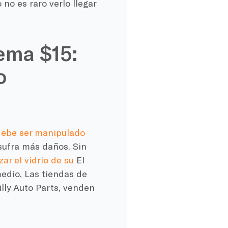
 no es raro verlo llegar
lema $15:
o
debe ser manipulado
sufra más daños. Sin
ar el vidrio de su
El
medio. Las tiendas de
lly Auto Parts, venden