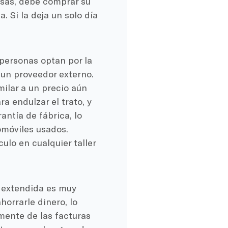
cosas, debe comprar su
. Si la deja un solo día
personas optan por la
un proveedor externo.
milar a un precio aún
a endulzar el trato, y
ntía de fábrica, lo
omóviles usados.
ulo en cualquier taller
a extendida es muy
orrarle dinero, lo
mente de las facturas