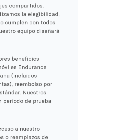
ajes compartidos,
izamos la elegibilidad,
s no cumplen con todos
nuestro equipo diseñará
ores beneficios
omóviles Endurance
mana (incluidos
rtas), reembolso por
estándar. Nuestros
n período de prueba
cceso a nuestro
es o reemplazos de