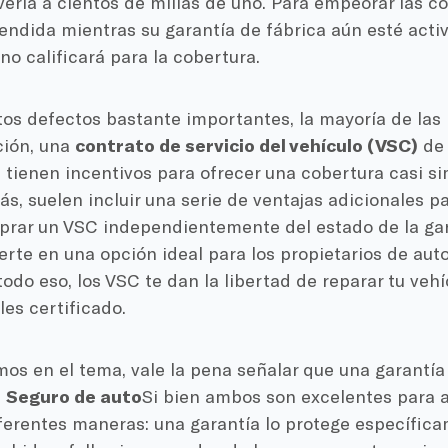
avería a cientos de millas de uno. Para empeorar las 
endida mientras su garantía de fábrica aún esté activa
no calificará para la cobertura.
os defectos bastante importantes, la mayoría de las 
ión, una
contrato de servicio del vehículo (VSC)
de 
 tienen incentivos para ofrecer una cobertura casi si
s, suelen incluir una serie de ventajas adicionales par
rar un VSC independientemente del estado de la gara
erte en una opción ideal para los propietarios de aut
do eso, los VSC te dan la libertad de reparar tu vehíc
es certificado.
mos en el tema, vale la pena señalar que una garantí
e
Seguro de auto
Si bien ambos son excelentes para ah
ferentes maneras: una garantía lo protege específica