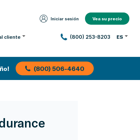
Iniciar sesión
Vea su precio
l cliente
(800) 253-8203
ES
ño!
(800) 506-4640
ndurance