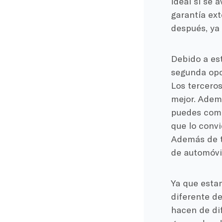
ideal si se 
garantía ext
después, ya 
Debido a est
segunda opc
Los terceros
mejor. Ademá
puedes comp
que lo convi
Además de to
de automóvil
Ya que esta
diferente d
hacen de di