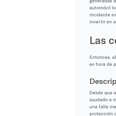
generadas d
automóvil lo
incidente si
invertir en 
Las 
Entonces, a
es hora de p
Descrip
Desde que a
ayudado a m
una falla i
protección 