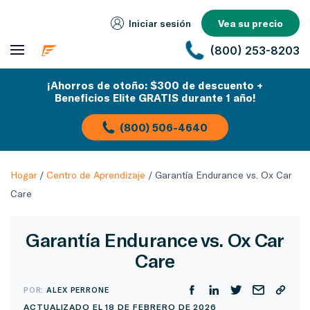
Iniciar sesión
Vea su precio
(800) 253-8203
¡Ahorros de otoño: $300 de descuento +
Beneficios Elite GRATIS durante 1 año!
(800) 506-4640
Hogar
/
Centro de Aprendizaje
/
Garantía Endurance vs. Ox Car
Care
Garantía Endurance vs. Ox Car
Care
POR:
ALEX PERRONE
ACTUALIZADO EL 18 DE FEBRERO DE 2026