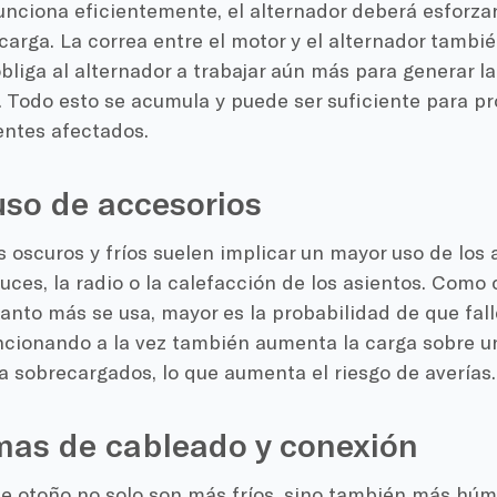
unciona eficientemente, el alternador deberá esforzar
carga. La correa entre el motor y el alternador tambi
 obliga al alternador a trabajar aún más para generar 
. Todo esto se acumula y puede ser suficiente para pro
ntes afectados.
so de accesorios
 oscuros y fríos suelen implicar un mayor uso de los 
luces, la radio o la calefacción de los asientos. Como
uanto más se usa, mayor es la probabilidad de que fall
ncionando a la vez también aumenta la carga sobre un
a sobrecargados, lo que aumenta el riesgo de averías.
mas de cableado y conexión
e otoño no solo son más fríos, sino también más hú