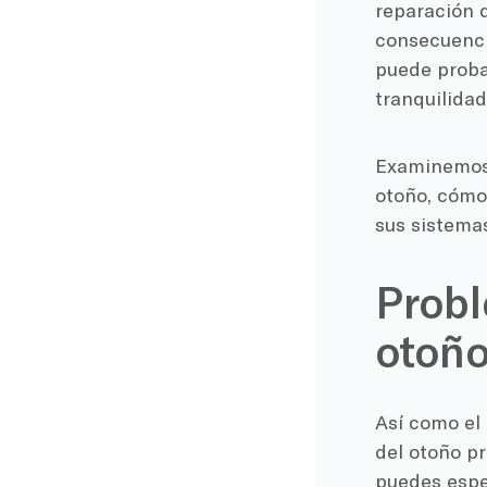
reparación d
consecuenci
puede probar
tranquilidad
Examinemos 
otoño, cómo
sus sistemas
Probl
otoñ
Así como el 
del otoño p
puedes esper