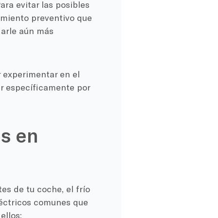
ra evitar las posibles
imiento preventivo que
darle aún más
 experimentar en el
r específicamente por
s en
s de tu coche, el frío
léctricos comunes que
ellos: