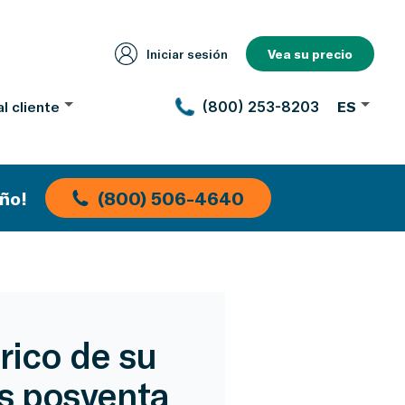
Iniciar sesión
Vea su precio
l cliente
(800) 253-8203
ES
ño!
(800) 506-4640
rico de su
as posventa