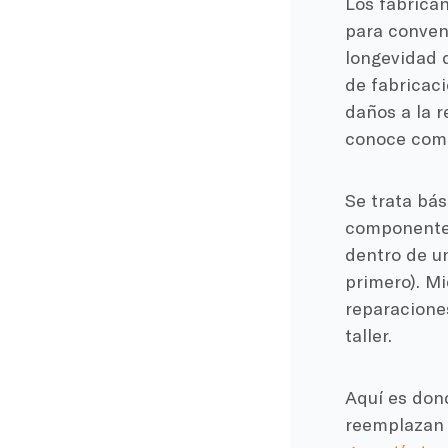
Los fabrican
para convenc
longevidad d
de fabricaci
daños a la r
conoce como 
Se trata bá
componente, 
dentro de u
primero). Mi
reparaciones
taller.
Aquí es do
reemplazan 