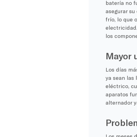
batería no f
asegurar su 
frío, lo que
electricidad
los compone
Mayor u
Los días más
ya sean las 
eléctrico, c
aparatos fu
alternador y
Proble
Los meses d