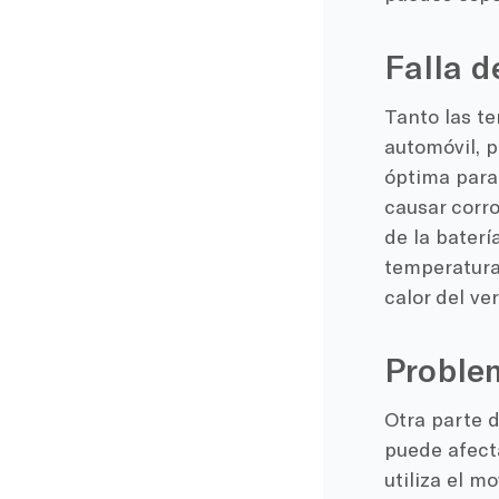
Falla d
Tanto las t
automóvil, p
óptima para 
causar corro
de la baterí
temperaturas
calor del ve
Problem
Otra parte d
puede afect
utiliza el m