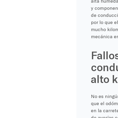
alta humeda
y componente
de conducció
por lo que 
mucho kilom
mecánica en
Fallo
condu
alto 
No es ningú
que el odóme
en la carret
de averías 