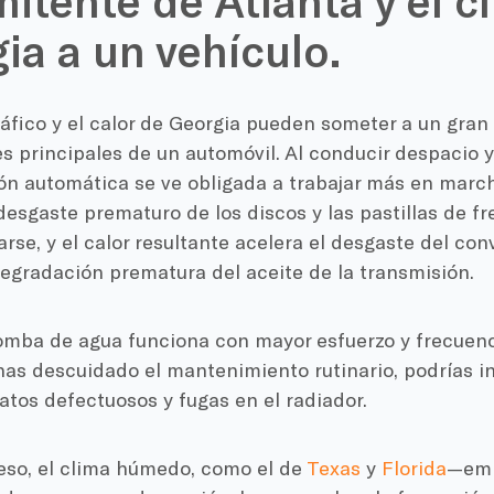
mitente de Atlanta y el c
ia a un vehículo.
ráfico y el calor de Georgia pueden someter a un gran 
 principales de un automóvil. Al conducir despacio y
ón automática se ve obligada a trabajar más en march
esgaste prematuro de los discos y las pastillas de fr
rse, y el calor resultante acelera el desgaste del con
egradación prematura del aceite de la transmisión.
omba de agua funciona con mayor esfuerzo y frecuenci
i has descuidado el mantenimiento rutinario, podrías 
tos defectuosos y fugas en el radiador.
so, el clima húmedo, como el de
Texas
y
Florida
—emp