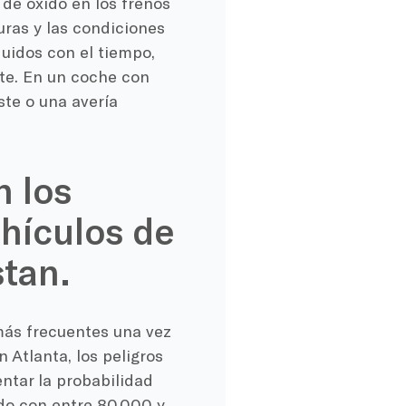
de óxido en los frenos
uras y las condiciones
uidos con el tiempo,
te. En un coche con
te o una avería
 los
hículos de
stan.
más frecuentes una vez
 Atlanta, los peligros
ntar la probabilidad
do con entre 80,000 y