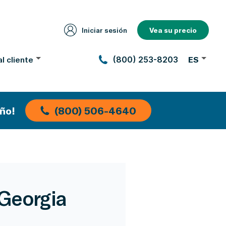
Iniciar sesión
Vea su precio
l cliente
(800) 253-8203
ES
ño!
(800) 506-4640
 Georgia