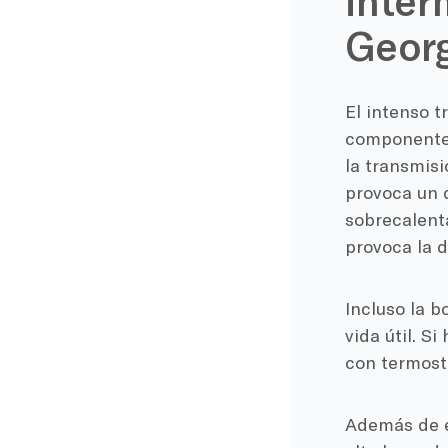
inter
Georg
El intenso t
componentes
la transmisi
provoca un d
sobrecalenta
provoca la d
Incluso la b
vida útil. S
con termosta
Además de e