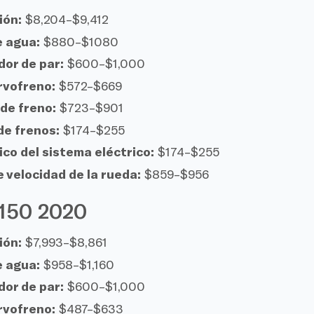
ión:
$8,204–$9,412
 agua:
$880–$1080
dor de par:
$600–$1,000
rvofreno:
$572–$669
 de freno:
$723–$901
de frenos:
$174–$255
co del sistema eléctrico:
$174–$255
 velocidad de la rueda:
$859–$956
-150 2020
ión:
$7,993–$8,861
 agua:
$958–$1,160
dor de par:
$600–$1,000
rvofreno:
$487–$633