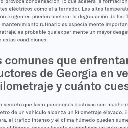
d provoca condensación, lo que acelera la formación 
s eléctricos como el alternador. Las altas temperat
n exigentes pueden acelerar la degradación de los fl
el mantenimiento rutinario es especialmente importan
etraje, es probable que experimente un mayor desgas
 estas condiciones.
s comunes que enfrentan
ctores de Georgia en ve
kilometraje y cuánto cue
n secreto que las reparaciones costosas son mucho 
tro de un vehículo alcanza un kilometraje elevado. En
era, el tráfico intenso y el clima húmedo pueden aume
con el tiempo, especialmente si conduces un auto usa