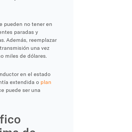
e pueden no tener en
uentes paradas y
as. Además, reemplazar
 transmisión una vez
so miles de dólares.
nductor en el estado
ntía extendida o
plan
e puede ser una
fico