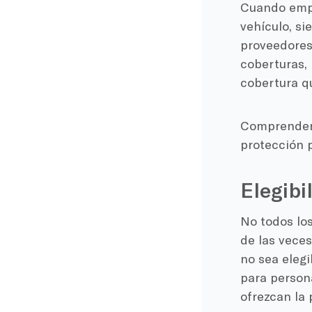
Cuando emp
vehículo, si
proveedores 
coberturas, 
cobertura q
Comprender 
protección p
Elegibi
No todos los
de las veces
no sea eleg
para person
ofrezcan la