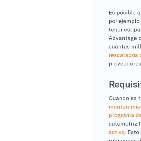
Es posible q
por ejemplo,
tener estip
Advantage d
cuántas mil
rescatados 
proveedores
Requis
Cuando se t
mantenimien
programa d
automotriz 
activa
. Esto
rotaciones 