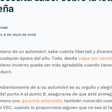
eña
RONE
L 6 DE JULIO DE 2026
ario de un automóvil, sabe cuánta libertad y diversi
 cualquier época del año. Todo, desde
viajes por carre
pleno invierno puede ser más agradable cuando tiene
ducir.
dientemente de si su automóvil es su orgullo y alegr
 del punto A al punto B, asegurarse de que esté prote
úmero uno.
garantía extendida
, también conocido co
o VSC, cuando lo proporciona alguien que no sea el f