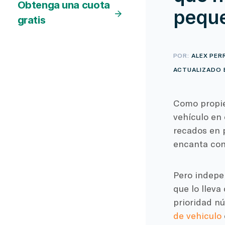
Obtenga una cuota
pequ
gratis
POR:
ALEX PER
ACTUALIZADO E
Como propiet
vehículo en
recados en 
encanta con
Pero indepen
que lo lleva
prioridad n
de vehiculo