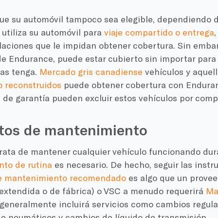
ue su automóvil tampoco sea elegible, dependiendo de
 utiliza su automóvil para
viaje compartido o entrega
,
ulaciones que le impidan obtener cobertura. Sin emba
e Endurance, puede estar cubierto sin importar para 
las tenga.
Mercado gris canadiense
vehículos y aquel
o reconstruidos
puede obtener cobertura con Enduran
 de garantía pueden excluir estos vehículos por comp
itos de mantenimiento
rata de mantener cualquier vehículo funcionando dur
to de rutina
es necesario. De hecho, seguir las instr
e mantenimiento recomendado
es algo que un provee
(extendida o de fábrica) o VSC a menudo requerirá
Ma
 generalmente incluirá servicios como cambios regulare
de neumáticos y cambios de líquido de transmisión.