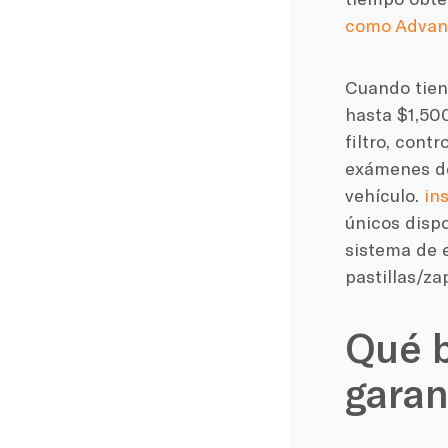
como Advan
Cuando tien
hasta $1,50
filtro, contr
exámenes de
vehículo.
in
únicos disp
sistema de e
pastillas/za
Qué b
garan