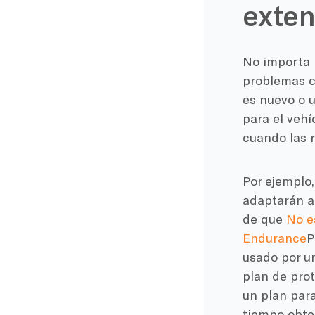
exten
No importa 
problemas cu
es nuevo o 
para el vehí
cuando las r
Por ejemplo
adaptarán a 
de que
No e
Endurance
P
usado por un
plan de prot
un plan par
tiempo obte