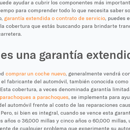
puede ayudar a cubrir los componentes más importante
tiempo para comprender todo lo que necesita saber so
o,
garantía extendida o contrato de servicio
, puedes e
 la cobertura que estás buscando para brindarte tran
carretera.
es una garantía extend
ed
comprar un coche nuevo
, generalmente vendrá con
 el fabricante del automóvil, también conocida como 
 Esta cobertura, a veces denominada garantía limitad
 parachoques a parachoques
, se implementa para ayu
del automóvil frente al costo de las reparaciones ca
 Pero, si bien es integral, cuando se vence esta garant
es años o 36,000 millas y cinco años o 60,000 millas,
ente de cualquier problema que experimente su autom