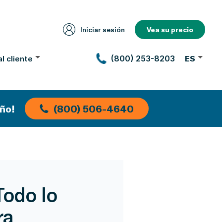
Iniciar sesión
Vea su precio
l cliente
(800) 253-8203
ES
ño!
(800) 506-4640
Todo lo
ra