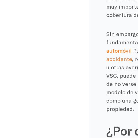
muy importa
cobertura de
Sin embargo,
fundamental
automóvil
Pu
accidente
, 
u otras aver
VSC, puede 
de no verse 
modelo de ve
como una ga
propiedad.
¿Por 