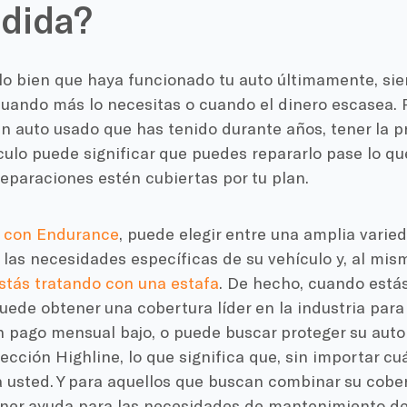
dida?
lo bien que haya funcionado tu auto últimamente, si
ando más lo necesitas o cuando el dinero escasea. Pe
un auto usado que has tenido durante años, tener la 
culo puede significar que puedes repararlo pase lo qu
eparaciones estén cubiertas por tu plan.
,
con Endurance
, puede elegir entre una amplia varie
las necesidades específicas de su vehículo y, al mis
stás tratando con una estafa
. De hecho, cuando está
uede obtener una cobertura líder en la industria para
 pago mensual bajo, o puede buscar proteger su autom
ección Highline, lo que significa que, sin importar cuá
a usted. Y para aquellos que buscan combinar su cobe
ner ayuda para las necesidades de mantenimiento de