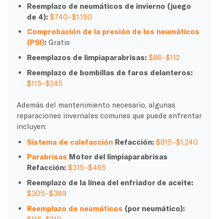
Reemplazo de neumáticos de invierno (juego
de 4):
$740–$1,150
Comprobación de la presión de los neumáticos
(PSI)
:
Gratis
Reemplazos de limpiaparabrisas:
$86–$112
Reemplazo de bombillas de faros delanteros:
$115–$245
Además del mantenimiento necesario, algunas
reparaciones invernales comunes que puede enfrentar
incluyen:
Sistema de calefacción
Refacción:
$815–$1,240
Parabrisas
Motor del limpiaparabrisas
Refacción:
$315–$465
Reemplazo de la línea del enfriador de aceite:
$305–$389
Reemplazo de neumáticos
(por neumático):
$115–$210