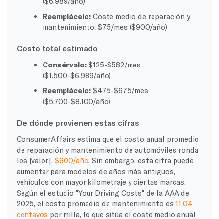
($6.989/año)
Reemplácelo:
Coste medio de reparación y
mantenimiento: $75/mes ($900/año)
Costo total estimado
Consérvalo:
$125-$582/mes
($1.500-$6.989/año)
Reemplácelo:
$475-$675/mes
($5.700-$8.100/año)
De dónde provienen estas cifras
ConsumerAffairs estima que el costo anual promedio
de reparación y mantenimiento de automóviles ronda
los [valor].
$900/año
. Sin embargo, esta cifra puede
aumentar para modelos de años más antiguos,
vehículos con mayor kilometraje y ciertas marcas.
Según el estudio "Your Driving Costs" de la AAA de
2025, el costo promedio de mantenimiento es
11,04
centavos
por milla, lo que sitúa el coste medio anual