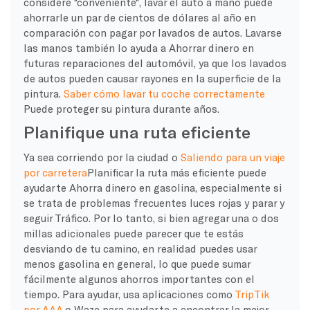
considere "conveniente", lavar el auto a mano puede
ahorrarle un par de cientos de dólares al año en
comparación con pagar por lavados de autos. Lavarse
las manos también lo ayuda a
Ahorrar dinero
en
futuras reparaciones del automóvil, ya que los lavados
de autos pueden causar rayones en la superficie de la
pintura.
Saber cómo lavar tu coche correctamente
Puede proteger su pintura durante años.
Planifique una ruta eficiente
Ya sea corriendo por la ciudad o
Saliendo para un viaje
por carretera
Planificar la ruta más eficiente puede
ayudarte
Ahorra dinero en gasolina
, especialmente si
se trata de problemas frecuentes
luces rojas
y
parar y
seguir
Tráfico. Por lo tanto, si bien agregar una o dos
millas adicionales puede parecer que te estás
desviando de tu camino, en realidad puedes usar
menos gasolina en general, lo que puede sumar
fácilmente algunos ahorros importantes con el
tiempo. Para ayudar, usa aplicaciones como
TripTik
por
AAA
o
Waze
para ayudarte a encontrar la mejor