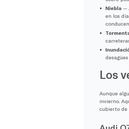
Niebla
— 
en los día
conducen 
Tormenta
carretera
Inundaci
desagües 
Los v
Aunque algun
invierno. Aq
cubierto de 
Audi Q