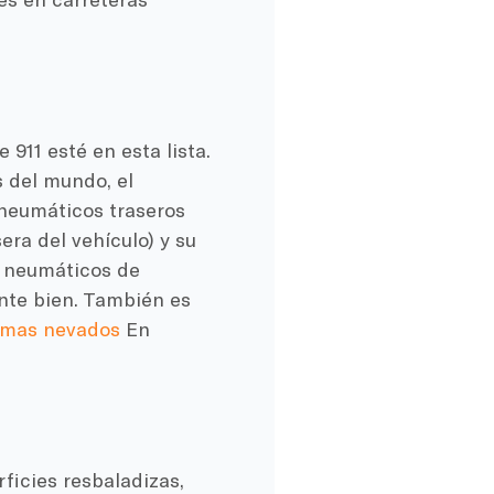
911 esté en esta lista.
 del mundo, el
 neumáticos traseros
era del vehículo) y su
n neumáticos de
ante bien. También es
limas nevados
En
ficies resbaladizas,