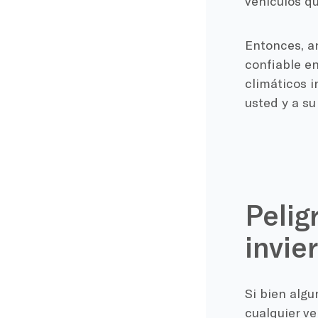
vehículos q
Entonces, a
confiable en
climáticos 
usted y a s
Pelig
invie
Si bien alg
cualquier ve