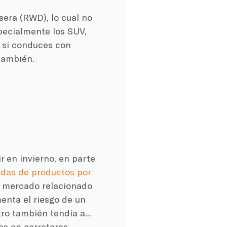
era (RWD), lo cual no
pecialmente los SUV,
l si conduces con
ambién.
r en invierno, en parte
adas de productos por
l mercado relacionado
enta el riesgo de un
ro también tendía a...
es en carreteras