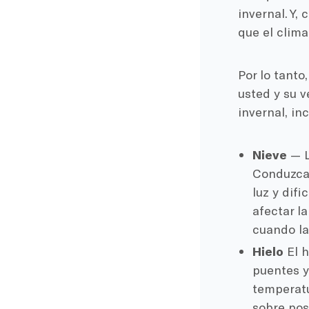
invernal. Y,
que el clima
Por lo tanto
usted y su v
invernal, inc
Nieve
— L
Conduzca 
luz y dif
afectar l
cuando la
Hielo
El h
puentes y
temperatu
sobre pos