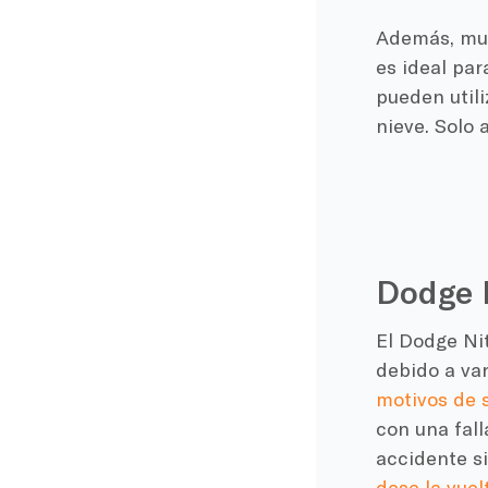
Además, muc
es ideal pa
pueden utili
nieve. Solo 
Dodge 
El Dodge Nit
debido a va
motivos de 
con una fall
accidente si
dese la vuel