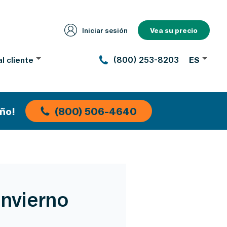
Iniciar sesión
Vea su precio
l cliente
(800) 253-8203
ES
ño!
(800) 506-4640
invierno