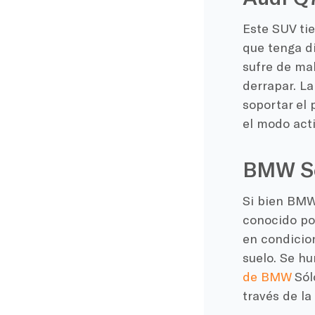
Este SUV tie
que tenga d
sufre de ma
derrapar. La
soportar el 
el modo act
BMW Ser
Si bien BMW
conocido por
en condicion
suelo. Se hu
de BMW
Sólo
través de la