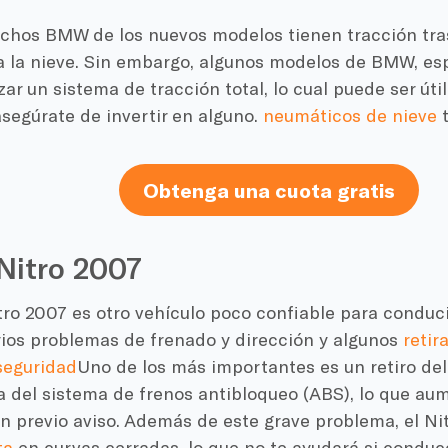
hos BMW de los nuevos modelos tienen tracción tras
ra la nieve. Sin embargo, algunos modelos de BMW, es
zar un sistema de tracción total, lo cual puede ser úti
asegúrate de invertir en alguno.
neumáticos de nieve
t
Obtenga una cuota gratis
Nitro 2007
ro 2007 es otro vehículo poco confiable para conduci
rios problemas de frenado y dirección y algunos
retir
seguridad
Uno de los más importantes es un retiro de
a del sistema de frenos antibloqueo (ABS), lo que aum
n previo aviso. Además de este grave problema, el Nit
ta
en curvas cerradas, lo que no te ayudará si conduc