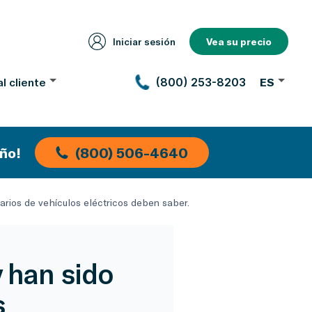
Iniciar sesión
Vea su precio
l cliente
(800) 253-8203
ES
ño!
(800) 506-4640
tarios de vehículos eléctricos deben saber.
y han sido
s