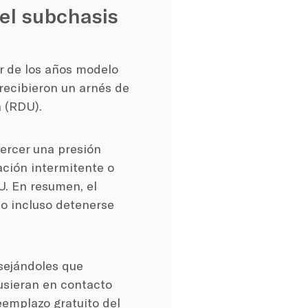
del subchasis
ir de los años modelo
 recibieron un arnés de
a (RDU).
jercer una presión
ción intermitente o
U. En resumen, el
 o incluso detenerse
nsejándoles que
usieran en contacto
eemplazo gratuito del