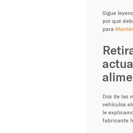
Sigue leyend
por qué debe
para
Mantén 
Retir
actua
alime
Dos de las m
vehículos el
le explicamo
fabricante h