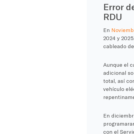
Error d
RDU
En
Noviemb
2024 y 2025.
cableado del
Aunque el ca
adicional s
total, así c
vehículo elé
repentiname
En diciembre
programaran
con el Servi