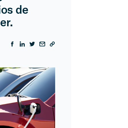
ios de
er.