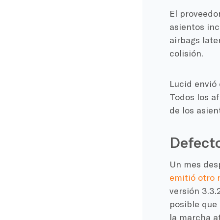
El proveedo
asientos in
airbags late
colisión.
Lucid envió 
Todos los af
de los asien
Defecto
Un mes desp
emitió otro r
versión 3.3.
posible que 
la marcha at