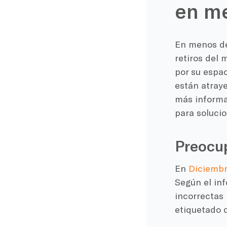
en m
En menos de 
retiros del 
por su espa
están atraye
más informa
para solucio
Preocup
En
Diciembr
Según el in
incorrectas 
etiquetado 