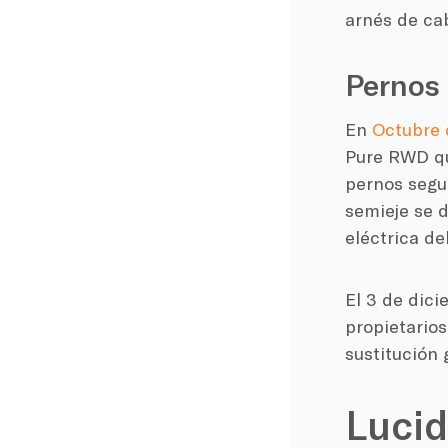
arnés de ca
Pernos 
En
Octubre 
Pure RWD qu
pernos segur
semieje se 
eléctrica de
El 3 de dici
propietarios
sustitución 
Lucid