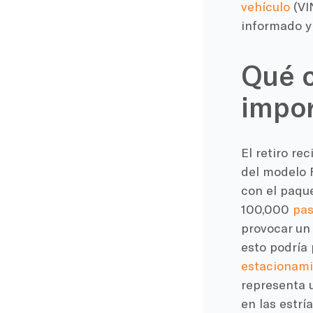
vehículo
(VI
informado y
Qué c
impor
El retiro re
del modelo F
con el paque
100,000
pas
provocar un
esto podría 
estacionami
representa u
en las estrí