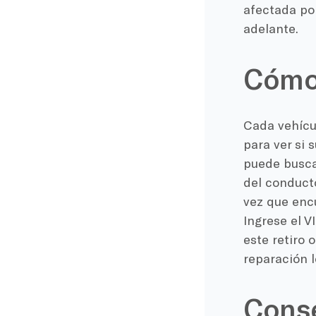
afectada po
adelante.
Cómo 
Cada vehícul
para ver si 
puede buscar
del conduct
vez que encue
Ingrese el V
este retiro 
reparación l
Conse