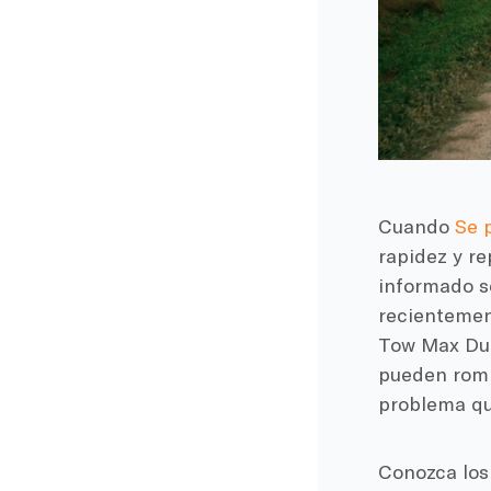
Cuando
Se 
rapidez y r
informado so
recientemen
Tow Max Duty
pueden rompe
problema que
Conozca los 