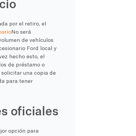
cio
 por el retiro, el
nario
No será
 volumen de vehículos
esionario Ford local y
vez hecho esto, el
ulos de préstamo o
solicitar una copia de
da para tener
s oficiales
jor opción para