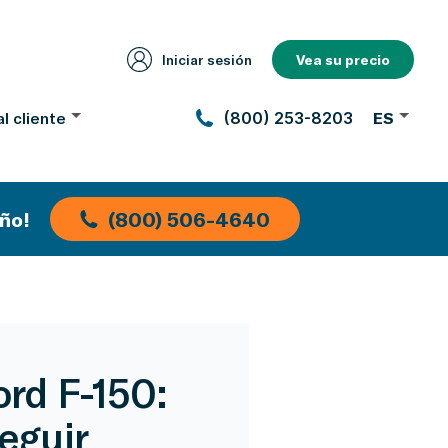
Iniciar sesión
Vea su precio
l cliente
(800) 253-8203
ES
ño!
(800) 506-4640
ord F-150:
seguir