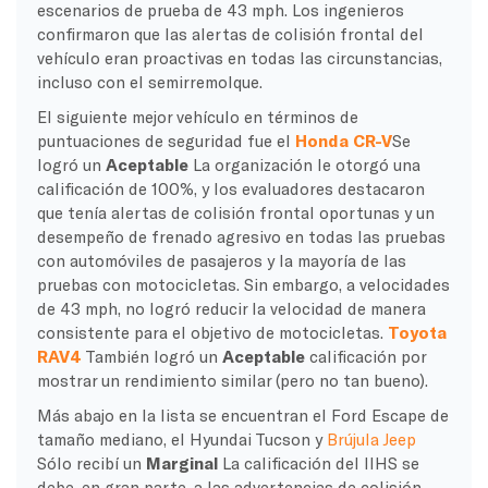
escenarios de prueba de 43 mph. Los ingenieros
confirmaron que las alertas de colisión frontal del
vehículo eran proactivas en todas las circunstancias,
incluso con el semirremolque.
El siguiente mejor vehículo en términos de
puntuaciones de seguridad fue el
Honda CR-V
Se
logró un
Aceptable
La organización le otorgó una
calificación de 100%, y los evaluadores destacaron
que tenía alertas de colisión frontal oportunas y un
desempeño de frenado agresivo en todas las pruebas
con automóviles de pasajeros y la mayoría de las
pruebas con motocicletas. Sin embargo, a velocidades
de 43 mph, no logró reducir la velocidad de manera
consistente para el objetivo de motocicletas.
Toyota
RAV4
También logró un
Aceptable
calificación por
mostrar un rendimiento similar (pero no tan bueno).
Más abajo en la lista se encuentran el Ford Escape de
tamaño mediano, el Hyundai Tucson y
Brújula Jeep
Sólo recibí un
Marginal
La calificación del IIHS se
debe, en gran parte, a las advertencias de colisión