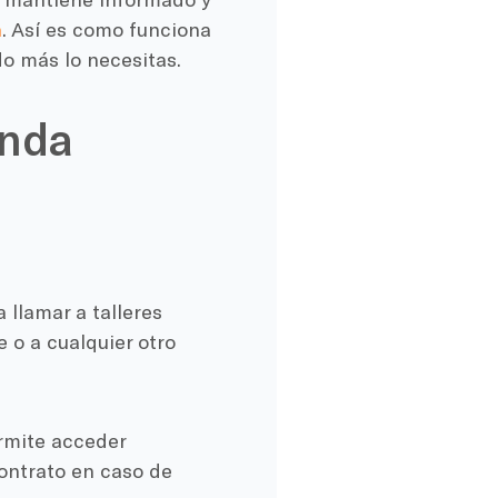
n
. Así es como funciona
o más lo necesitas.
inda
a
a llamar a talleres
e o a cualquier otro
.
rmite acceder
ontrato en caso de