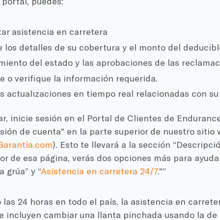
l portal, puedes:
tar asistencia en carretera
e los detalles de su cobertura y el monto del deducibl
miento del estado y las aprobaciones de las reclamac
e o verifique la información requerida.
as actualizaciones en tiempo real relacionadas con su
, inicie sesión en el Portal de Clientes de Enduranc
esión de cuenta" en la parte superior de nuestro sitio
arantía.com
). Esto te llevará a la sección “Descripci
or de esa página, verás dos opciones más para ayudar
a grúa” y “
Asistencia en carretera 24/7
."”
 las 24 horas en todo el país, la asistencia en carret
e incluyen cambiar una llanta pinchada usando la de 