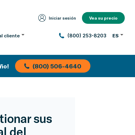
Iniciar sesión
Vea su precio
l cliente
(800) 253-8203
ES
ño!
(800) 506-4640
tionar sus
l del