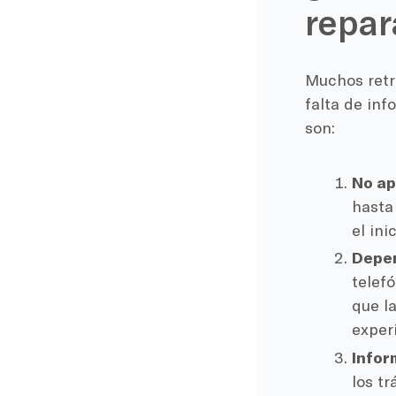
repar
Muchos retra
falta de in
son:
No ap
hasta
el ini
Depen
telef
que l
experi
Infor
los t