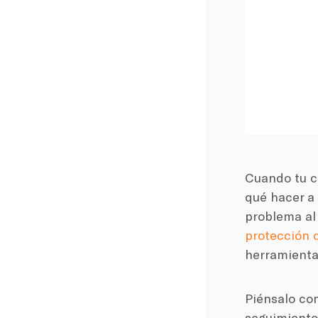
Cuando tu co
qué hacer a
problema al
protección d
herramienta
Piénsalo com
seguimiento 