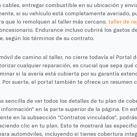
 cables, entregar combustible en su ubicación y envia
mente, si su vehículo está completamente averiado, p
a que lo remolquen al taller más cercano.
taller de r
concesionario. Endurance incluso cubrirá los gastos 
e, según los términos de su contrato.
óvil de camino al taller, no cierre todavía el Portal 
orizar cualquier reparación, es crucial que sepa qué 
inar si la avería está cubierta por su garantía exten
. Por suerte, el portal también te ofrece un resumen c
 sencilla de ver todos los detalles de tu plan de cob
información" en la parte superior de la página. En es
nte en la subsección "Contratos vinculados", podrás 
ciendo clic en tu plan. Esto te mostrará las especifi
ara automóviles, incluyendo si tienes cobertura inte