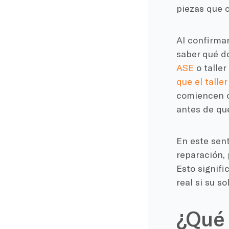
piezas que c
Al confirma
saber qué d
ASE
o taller
que el tall
comiencen co
antes de que
En este sent
reparación, 
Esto signifi
real si su s
¿Qué 