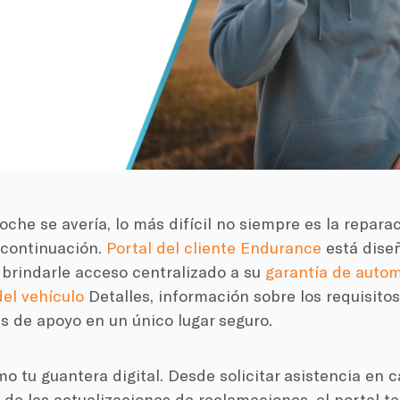
che se avería, lo más difícil no siempre es la reparac
 continuación.
Portal del cliente Endurance
está diseñ
 brindarle acceso centralizado a su
garantía de autom
el vehículo
Detalles, información sobre los requisito
s de apoyo en un único lugar seguro.
o tu guantera digital. Desde solicitar asistencia en 
de las actualizaciones de reclamaciones, el portal t