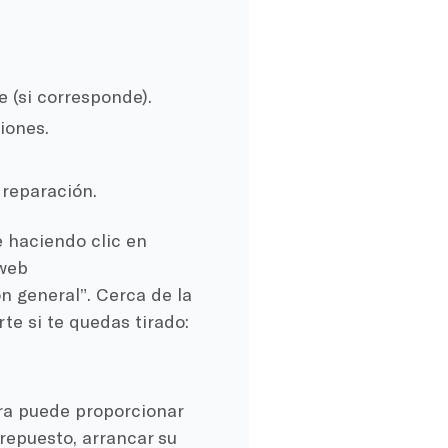
e (si corresponde).
iones.
 reparación.
e haciendo clic en
 web
ón general”. Cerca de la
te si te quedas tirado:
era puede proporcionar
repuesto, arrancar su