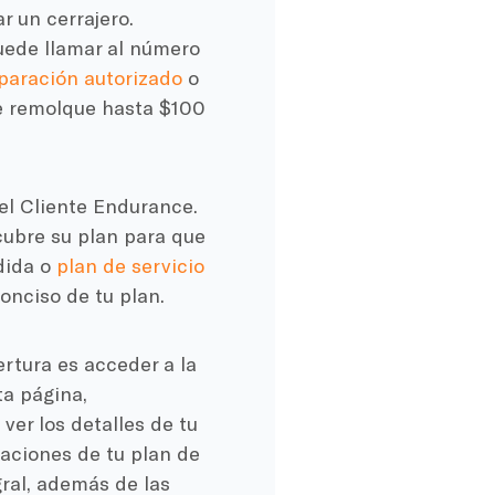
r un cerrajero.
uede llamar al número
eparación autorizado
o
de remolque hasta $100
del Cliente Endurance.
cubre su plan para que
dida o
plan de servicio
onciso de tu plan.
ertura es acceder a la
ta página,
ver los detalles de tu
caciones de tu plan de
gral, además de las