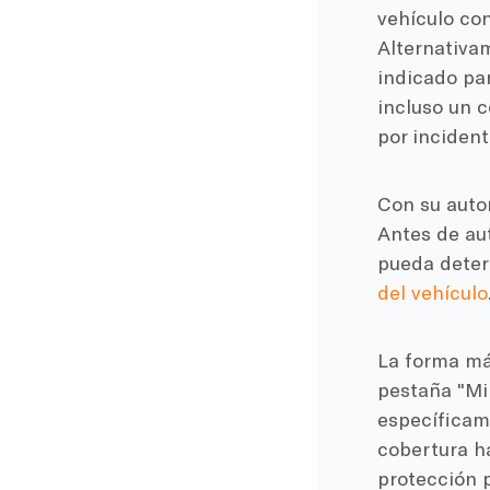
vehículo con
Alternativa
indicado par
incluso un 
por incident
Con su autom
Antes de aut
pueda determ
del vehículo
La forma más
pestaña "Mi 
específicame
cobertura ha
protección p