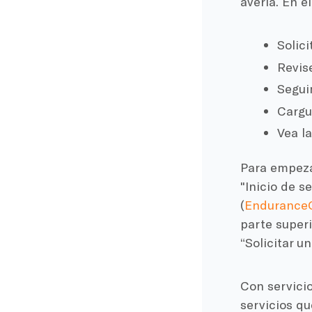
avería. En e
Solici
Revis
Segui
Cargu
Vea l
Para empezar
"Inicio de s
(
EnduranceG
parte superi
“Solicitar un
Con servicio
servicios qu